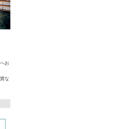
へお
貨な