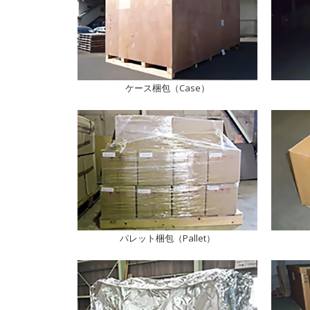
ケース梱包（Case）
パレット梱包（Pallet）