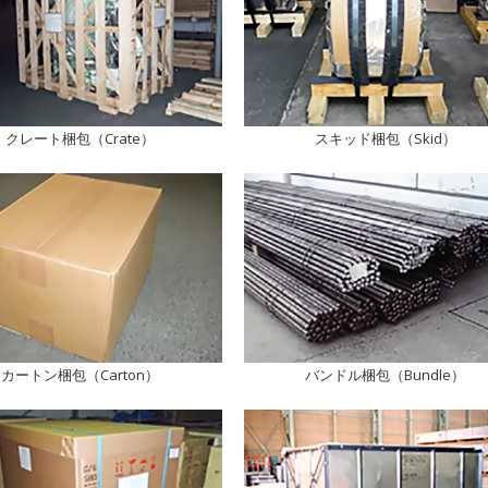
クレート梱包（Crate）
スキッド梱包（Skid）
カートン梱包（Carton）
バンドル梱包（Bundle）