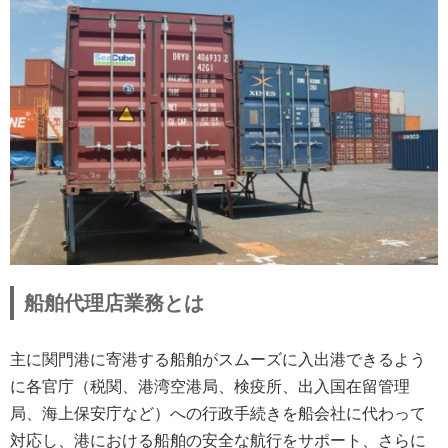
船舶代理店業務とは
主に関門港に寄港する船舶がスムーズに入出港できるよう
に各官庁（税関、港湾空港局、検疫所、出入国在留管理
局、海上保安庁など）への行政手続きを船会社に代わって
対応し、港における船舶の安全な航行をサポート、さらに