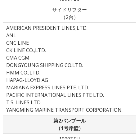
サイドリフター
（2台）
AMERICAN PRESIDENT LINES,LTD.
ANL
CNC LINE
CK LINE CO.,LTD.
CMA CGM
DONGYOUNG SHIPPING CO.LTD.
HMM CO.,LTD.
HAPAG-LLOYD AG
MARIANA EXPRESS LINES PTE. LTD.
PACIFIC INTERNATIONAL LINES PTE LTD.
T.S. LINES LTD.
YANGMING MARINE TRANSPORT CORPORATION.
第2バンプール
（1号岸壁）
1000TEU