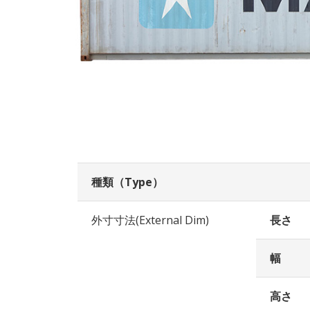
種類（Type）
外寸寸法(External Dim)
長さ
幅
高さ