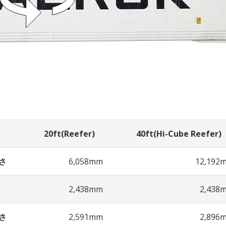
20ft(Reefer)
40ft(Hi-Cube Reefer)
さ
6,058mm
12,192
2,438mm
2,438
さ
2,591mm
2,896