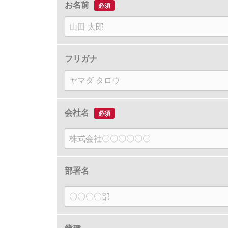
お名前
必須
苗
字
フリガナ
カ
タ
カ
会社名
必須
ナ
部署名