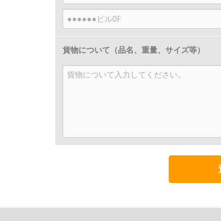
区
号
県
建
町
物
村、
名
番
貨物について（品名、重量、サイズ等）
地