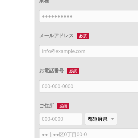
業種
メールアドレス
必須
お電話番号
必須
ご住所
必須
郵
都
便
道
市
番
府